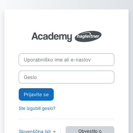
Preskoči na glavno vsebino
Prijava v Hagl
Uporabniško ime ali e-naslov
Geslo
Prijavite se
Ste izgubili geslo?
Obvestilo o
Slovenščina ‎(sl)‎