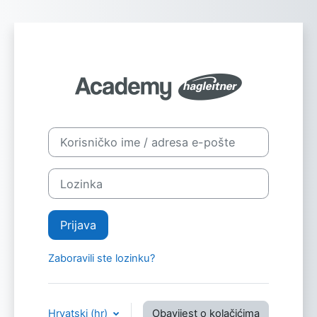
Preskoči na sadržaj
Prijavi se na H
Korisničko ime / adresa e-pošte
Lozinka
Prijava
Zaboravili ste lozinku?
Hrvatski ‎(hr)‎
Obavijest o kolačićima