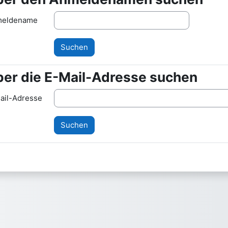
eldename
er die E-Mail-Adresse suchen
er die E-Mail-Adresse suchen
ail-Adresse